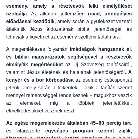
esemény, amely a résztvevők lelki elmélyülését
szolgálja.
Az alkalom jellemzően
rövid, ünnepélyes
előadással kezdődik
, amely során a gyülekezet vezetői
áttekintik Jézus áldozatának bibliai jelentőségét, és
felhívják a figyelmet az esemény szellemi tartalmára.
A megemlékezés folyamán
imádságok hangzanak el,
és bibliai magyarázatok segítségével a résztvevők
elmélyítik megértésüket
az Új Szövetség tanításairól,
valamint Jézus életének és halálának jelentőségéről.
A
kenyér és a bor körbeadása
az esemény csúcspontját
jelenti, amely során a felkentek – akik a tanítás szerint
mennyei reménységgel rendelkeznek – magukhoz veszik
az elemeket, míg a többiek jelenlétükkel,
elmélkedésükkel vesznek részt.
Az egész megemlékezés általában 45–60 percig tart
,
és világszerte
egységes program szerint zajlik
,