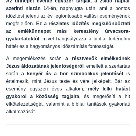
Az ünnepet évente egyszer tartják, a zsidó naptár
szerinti niszán 14-én
, napnyugta után, ami a pontos
időzítést jelenti az év legfontosabb vallási eseményének
megfelelően.
Ez a részletes időzítés megkülönbözteti
az emlékünnepet más keresztény úrvacsora-
gyakorlatoktól
, mivel hangsúlyozza a bibliai történelmi
háttér és a hagyományos időszámítás fontosságát.
A megemlékezés során
a résztvevők elmélkednek
Jézus áldozatának jelentőségéről
, emellett a szertartás
során
a kenyér és a bor szimbolikus jelentését
is
értelmezik, mint Jézus teste és vére jelképeit. Bár az
esemény egyszeri éves alkalom,
mély lelki hatást
gyakorol a közösség tagjaira
, és megerősíti a hit
elkötelezettségét, valamint a bibliai tanítások gyakorlati
alkalmazását.