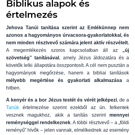
Biblikus alapok és
értelmezés
Jehova Tanúi tanítása szerint az Emlékünnep nem
azonos a hagyományos úrvacsora-gyakorlatokkal, és
nem minden résztvevő számára jelent aktív részvételt.
A megemlékezés szoros kapcsolatban áll az
„új
szövetség” tanításával
, amely Jézus áldozatára és a
követők lelki állapotára összpontosít. A cél nem pusztán a
hagyományok megőrzése, hanem a bibliai tanítások
mélyebb megértése és gyakorlati alkalmazása
a
hitben.
A kenyér és a bor Jézus testét és vérét jelképezi
, de a
Tanúk
értelmezése szerint ezekből az ún. felkentek
vesznek magukhoz, akik a tanítás szerint
mennyei
reménységgel rendelkeznek
. A többi résztvevő – a „földi
reményű” hívők – jelen vannak, elmélkednek az esemény