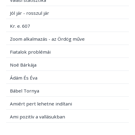
Válási statisztika
Jól jár - rosszul jár
Kr. e. 607
Zoom alkalmazás - az Ördög műve
Fiatalok problémái
Noé Bárkája
Ádám És Éva
Bábel Tornya
Amiért pert lehetne indítani
Ami pozitív a vallásukban