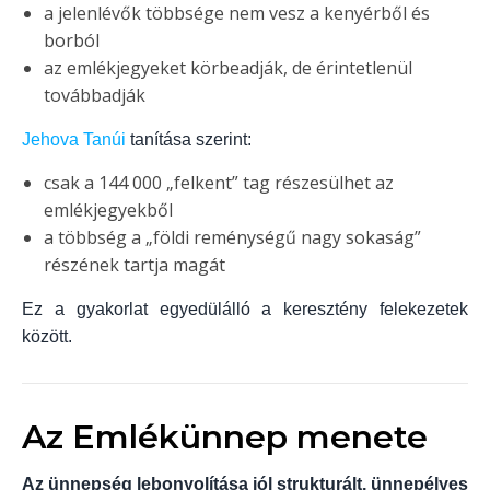
a jelenlévők többsége nem vesz a kenyérből és
borból
az emlékjegyeket körbeadják, de érintetlenül
továbbadják
Jehova Tanúi
tanítása szerint:
csak a 144 000 „felkent” tag részesülhet az
emlékjegyekből
a többség a „földi reménységű nagy sokaság”
részének tartja magát
Ez a gyakorlat egyedülálló a keresztény felekezetek
között.
Az Emlékünnep menete
Az ünnepség lebonyolítása jól strukturált, ünnepélyes