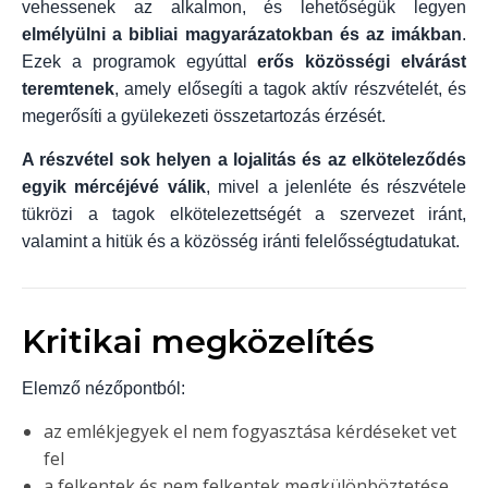
vehessenek az alkalmon, és lehetőségük legyen
elmélyülni a bibliai magyarázatokban és az imákban
.
Ezek a programok egyúttal
erős közösségi elvárást
teremtenek
, amely elősegíti a tagok aktív részvételét, és
megerősíti a gyülekezeti összetartozás érzését.
A részvétel sok helyen a lojalitás és az elköteleződés
egyik mércéjévé válik
, mivel a jelenléte és részvétele
tükrözi a tagok elkötelezettségét a szervezet iránt,
valamint a hitük és a közösség iránti felelősségtudatukat.
Kritikai megközelítés
Elemző nézőpontból:
az emlékjegyek el nem fogyasztása kérdéseket vet
fel
a felkentek és nem felkentek megkülönböztetése