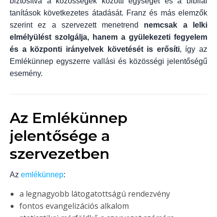
biztosítva a közösségek közötti egységet és a bibliai
tanítások következetes átadását. Franz és más elemzők
szerint ez a szervezett menetrend
nemcsak a lelki
elmélyülést szolgálja, hanem a gyülekezeti fegyelem
és a központi irányelvek követését is erősíti
, így az
Emlékünnep egyszerre vallási és közösségi jelentőségű
esemény.
Az Emlékünnep
jelentősége a
szervezetben
Az
emlékünnep
:
a legnagyobb látogatottságú rendezvény
fontos evangelizációs alkalom