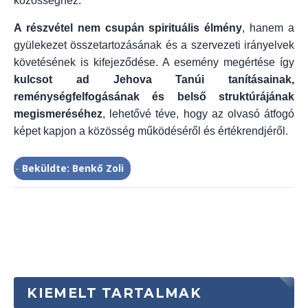
közösséghez.
A részvétel nem csupán spirituális élmény
, hanem a
gyülekezet összetartozásának és a szervezeti irányelvek
követésének is kifejeződése. A esemény megértése így
kulcsot ad Jehova Tanúi tanításainak,
reménységfelfogásának és belső struktúrájának
megismeréséhez
, lehetővé téve, hogy az olvasó átfogó
képet kapjon a közösség működéséről és értékrendjéről.
-
Beküldte: Benkő Zoli
KIEMELT TARTALMAK