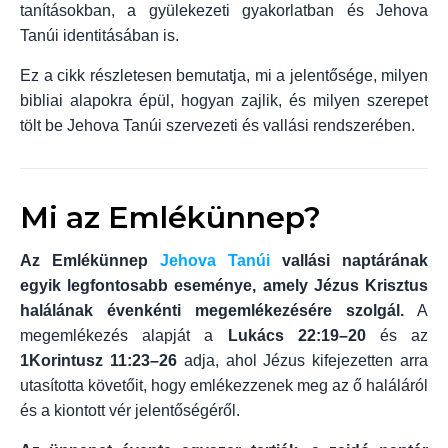
tanításokban, a gyülekezeti gyakorlatban és Jehova
Tanúi identitásában is.
Ez a cikk részletesen bemutatja, mi a jelentősége, milyen
bibliai alapokra épül, hogyan zajlik, és milyen szerepet
tölt be Jehova Tanúi szervezeti és vallási rendszerében.
Mi az Emlékünnep?
Az Emlékünnep
Jehova Tanúi
vallási naptárának
egyik legfontosabb eseménye, amely Jézus Krisztus
halálának évenkénti megemlékezésére szolgál.
A
megemlékezés alapját a
Lukács 22:19–20
és az
1Korintusz 11:23–26
adja, ahol Jézus kifejezetten arra
utasította követőit, hogy emlékezzenek meg az ő haláláról
és a kiontott vér jelentőségéről.