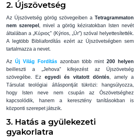
2. Újszövetség
Az Újszövetség görög szövegeiben a
Tetragrammaton
nem szerepel
, mivel a görög kéziratokban Isten nevét
általában a „Κύριος” (Kýrios, „Úr”) szóval helyettesítették.
A legtöbb Bibliafordítás ezért az Újszövetségben sem
tartalmazza a nevet.
Az
Új Világ Fordítás
azonban több mint
200 helyen
beilleszti a „Jehova” kifejezést az Újszövetség
szövegébe. Ez
egyedi és vitatott döntés
, amely a
Társulat teológiai álláspontját tükrözi: hangsúlyozza,
hogy Isten neve nem csupán az Ószövetséghez
kapcsolódik, hanem a keresztény tanításokban is
központi szerepet játszik.
3. Hatás a gyülekezeti
gyakorlatra