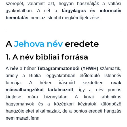
szerepét, valamint azt, hogyan használják a vallási
gyakorlatban. A cél a
tárgyilagos és informatív
bemutatás
, nem az istenhit megkérdőjelezése.
A
Jehova név
eredete
1. A név bibliai forrása
A
név
a héber
Tetragrammatonból (YHWH)
származik,
amely a Biblia leggyakrabban előforduló Istennév
formája. A héber írásmód kezdetben
csak
mássalhangzókat tartalmazott
, így a név pontos
kiejtése mára bizonytalan. A korai rabbinikus
hagyományok és a középkori kéziratok különböző
hangzójeleket alkalmaztak, de a pontos eredeti hangzás
nem maradt fenn.