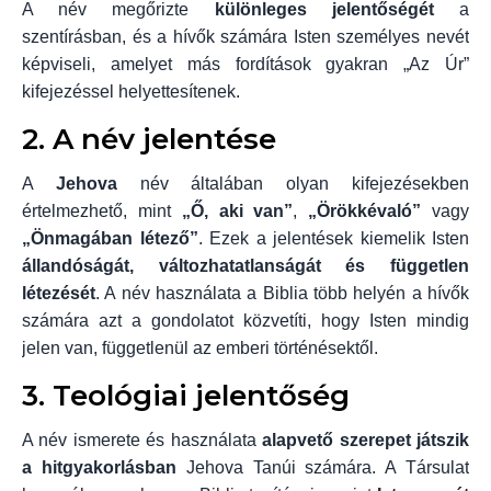
A név megőrizte
különleges jelentőségét
a
szentírásban, és a hívők számára Isten személyes nevét
képviseli, amelyet más fordítások gyakran „Az Úr”
kifejezéssel helyettesítenek.
2. A név jelentése
A
Jehova
név általában olyan kifejezésekben
értelmezhető, mint
„Ő, aki van”
,
„Örökkévaló”
vagy
„Önmagában létező”
. Ezek a jelentések kiemelik Isten
állandóságát, változhatatlanságát és független
létezését
. A név használata a Biblia több helyén a hívők
számára azt a gondolatot közvetíti, hogy Isten mindig
jelen van, függetlenül az emberi történésektől.
3. Teológiai jelentőség
A név ismerete és használata
alapvető szerepet játszik
a hitgyakorlásban
Jehova Tanúi számára. A Társulat