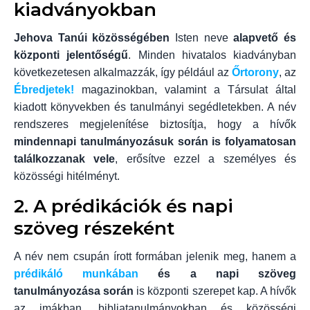
kiadványokban
Jehova Tanúi közösségében
Isten neve
alapvető és
központi jelentőségű
. Minden hivatalos kiadványban
következetesen alkalmazzák, így például az
Őrtorony
, az
Ébredjetek!
magazinokban, valamint a Társulat által
kiadott könyvekben és tanulmányi segédletekben. A név
rendszeres megjelenítése biztosítja, hogy a hívők
mindennapi tanulmányozásuk során is folyamatosan
találkozzanak vele
, erősítve ezzel a személyes és
közösségi hitélményt.
2. A prédikációk és napi
szöveg részeként
A név nem csupán írott formában jelenik meg, hanem a
prédikáló munkában
és a napi szöveg
tanulmányozása során
is központi szerepet kap. A hívők
az imákban, bibliatanulmányokban és közösségi