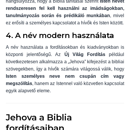
hangsúlyozza, hogy a Biblia tanításai szerint
Isten nevét
rendszeresen fel kell használni az imádságokban,
tanulmányozás során és prédikáló munkában
, mivel
ez erősíti a személyes kapcsolatot a hívők és Isten között.
4. A név modern használata
A név használata a fordításokban és kiadványokban is
központi jelentőségű. Az
Új Világ Fordítás
például
következetesen alkalmazza a „Jehova” kifejezést a bibliai
szövegekben, így a hívők számára világossá válik, hogy
Isten személyes neve nem csupán cím vagy
megszólítás
, hanem az Istennel való közvetlen kapcsolat
egyik alapvető eleme.
Jehova a Biblia
fordításaiban