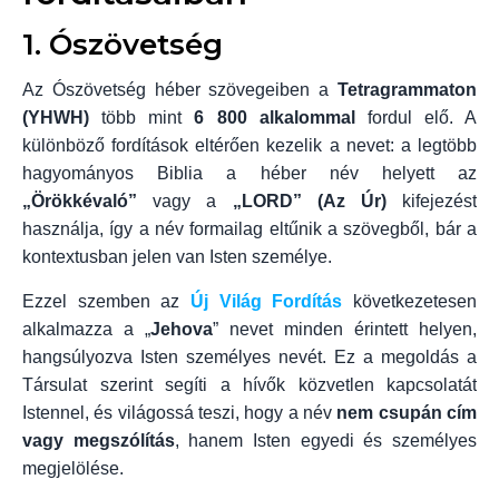
1. Ószövetség
Az Ószövetség héber szövegeiben a
Tetragrammaton
(YHWH)
több mint
6 800 alkalommal
fordul elő. A
különböző fordítások eltérően kezelik a nevet: a legtöbb
hagyományos Biblia a héber név helyett az
„Örökkévaló”
vagy a
„LORD” (Az Úr)
kifejezést
használja, így a név formailag eltűnik a szövegből, bár a
kontextusban jelen van Isten személye.
Ezzel szemben az
Új Világ Fordítás
következetesen
alkalmazza a „
Jehova
” nevet minden érintett helyen,
hangsúlyozva Isten személyes nevét. Ez a megoldás a
Társulat szerint segíti a hívők közvetlen kapcsolatát
Istennel, és világossá teszi, hogy a név
nem csupán cím
vagy megszólítás
, hanem Isten egyedi és személyes
megjelölése.