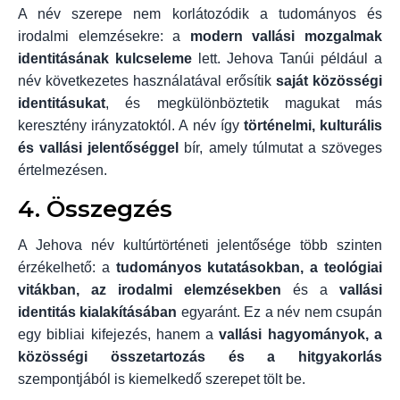
A név szerepe nem korlátozódik a tudományos és
irodalmi elemzésekre: a
modern vallási mozgalmak
identitásának kulcseleme
lett. Jehova Tanúi például a
név következetes használatával erősítik
saját közösségi
identitásukat
, és megkülönböztetik magukat más
keresztény irányzatoktól. A név így
történelmi, kulturális
és vallási jelentőséggel
bír, amely túlmutat a szöveges
értelmezésen.
4. Összegzés
A Jehova név kultúrtörténeti jelentősége több szinten
érzékelhető: a
tudományos kutatásokban, a teológiai
vitákban, az irodalmi elemzésekben
és a
vallási
identitás kialakításában
egyaránt. Ez a név nem csupán
egy bibliai kifejezés, hanem a
vallási hagyományok, a
közösségi összetartozás és a hitgyakorlás
szempontjából is kiemelkedő szerepet tölt be.