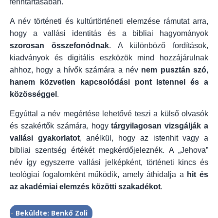
fenntartásában.
A név történeti és kultúrtörténeti elemzése rámutat arra,
hogy a vallási identitás és a bibliai hagyományok
szorosan összefonódnak
. A különböző fordítások,
kiadványok és digitális eszközök mind hozzájárulnak
ahhoz, hogy a hívők számára a név
nem pusztán szó,
hanem közvetlen kapcsolódási pont Istennel és a
közösséggel
.
Egyúttal a név megértése lehetővé teszi a külső olvasók
és szakértők számára, hogy
tárgyilagosan vizsgálják a
vallási gyakorlatot
, anélkül, hogy az istenhit vagy a
bibliai szentség értékét megkérdőjeleznék. A „Jehova”
név így egyszerre vallási jelképként, történeti kincs és
teológiai fogalomként működik, amely áthidalja a
hit és
az akadémiai elemzés közötti szakadékot
.
-
Beküldte: Benkő Zoli