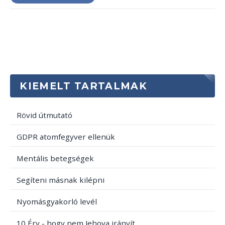
KIEMELT TARTALMAK
Rövid útmutató
GDPR atomfegyver ellenük
Mentális betegségek
Segíteni másnak kilépni
Nyomásgyakorló levél
10 Érv - hogy nem Jehova irányít