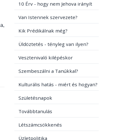
10 Érv - hogy nem Jehova irányít
Van Istennek szervezete?
ja,
Kik Prédikálnak még?
Üldöztetés - tényleg van ilyen?
Vesztenivaló kilépéskor
Szembeszálni a Tanúkkal?
Kulturális hatás - miért és hogyan?
Születésnapok
Továbbtanulás
Létszámcsökkenés
Üzletpolitika