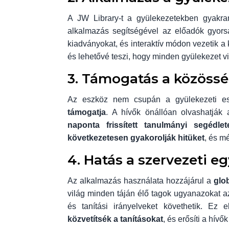
A JW Library-t a gyülekezetekben gyakr
alkalmazás segítségével az előadók gyorsa
kiadványokat, és interaktív módon vezetik a
és lehetővé teszi, hogy minden gyülekezet v
3. Támogatás a közössé
Az eszköz nem csupán a gyülekezeti 
támogatja
. A hívők önállóan olvashatják 
naponta frissített tanulmányi segédlet
következetesen gyakorolják hitüket
, és mé
4. Hatás a szervezeti e
Az alkalmazás használata hozzájárul a
glo
világ minden táján élő tagok ugyanazokat a
és tanítási irányelveket követhetik. Ez 
közvetítsék a tanításokat
, és erősíti a hívő