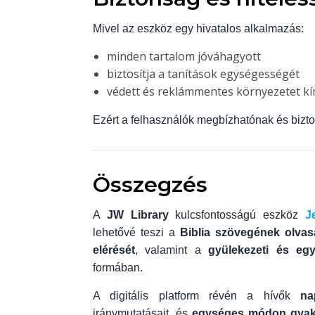
Mivel az eszköz egy hivatalos alkalmazás:
minden tartalom jóváhagyott
biztosítja a tanítások egységességét
védett és reklámmentes környezetet kí
Ezért a felhasználók megbízhatónak és bizto
Összegzés
A
JW Library
kulcsfontosságú eszköz
J
lehetővé teszi a
Biblia szövegének olvas
elérését
, valamint a
gyülekezeti és eg
formában.
A digitális platform révén a hívők
na
iránymutatásait, és
egységes módon gyako