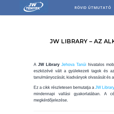
RÖVID ÚTMUTATÓ
JW LIBRARY – AZ A
A
JW Library
Jehova Tanúi
hivatalos mobi
eszközévé vált a gyülekezeti tagok és a
tanulmányozását, kiadványok olvasását és a 
Ez a cikk részletesen bemutatja a
JW Librar
mindennapi vallási gyakorlatában. A 
megkérdőjelezése.