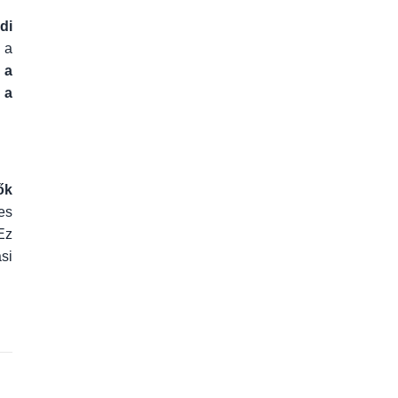
di
 a
 a
 a
ők
es
Ez
si