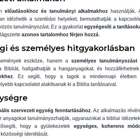
an
előadásokhoz és tanulmányi alkalmakhoz
használják. 
n idézhetik a szentírási helyeket, bemutathatják a kapcsoló
 közös tanulmányozást. Ez a gyakorlat
egységesíti a tanítások
ilágszerte
azonos tartalomhoz férjen hozzá
.
gi és személyes hitgyakorlásban
események eszköze, hanem a
személyes tanulmányozást 
a Bibliát, hallgathatják a hanganyagokat, és hozzáférhetnek
ekhez
. Ez segíti, hogy a tagok a mindennapi életben 
lyebb kapcsolatot alakítsanak ki a Biblia tanításaival.
gységre
bális szervezeti egység fenntartásához
. Az alkalmazás révén
z anyagokat tanulmányozhatják, ugyanazokat a bibliai idézetek
elősegíti, hogy a gyülekezetek
egységes, koherens mód
k közösségi identitását.