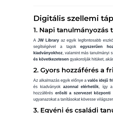
Digitális szellemi tá
1. Napi tanulmányozás
A
JW Library
az egyik legfontosabb eszk
segítségével a tagok
egyszerűen hoz
kiadványokhoz
, valamint más tanulmányi 
és következetesen
gyakorolják hitüket, aká
2. Gyors hozzáférés a f
Az alkalmazás egyik előnye a
valós idejű fr
és kiadványok
azonnal elérhetők
, így 
hozzáférés
erősíti a szervezet központ
ugyanazokat a tanításokat kövesse világszer
3. Egyéni és családi t