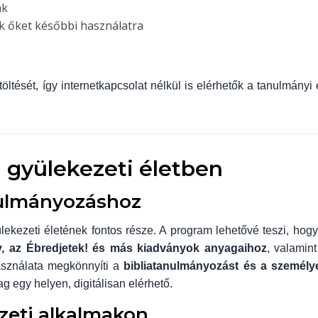
ak
k őket későbbi használatra
ltését, így internetkapcsolat nélkül is elérhetők a tanulmányi 
 gyülekezeti életben
anulmányozáshoz
kezeti életének fontos része. A program lehetővé teszi, hogy
y, az Ébredjetek! és más kiadványok anyagaihoz
, valamint
asználata megkönnyíti a
bibliatanulmányozást és a személy
 egy helyen, digitálisan elérhető.
ezeti alkalmakon