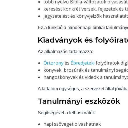
több nyelvű Biblia-változatok olvasását
keresést konkrét versek, fejezetek és 
jegyzetelést és könyvjelzők használatát
Ez a funkció a mindennapi bibliai tanulmány
Kiadványok és folyóira
Az alkalmazás tartalmazza:
Őrtorony
és
Ébredjetek!
folyóiratok digi
könyvek, brosúrák és tanulmányi seg
hangoskönyvek és videók a tanulmány
A tartalom egységes, a szervezet által jóváha
Tanulmányi eszközök
Segítségével a felhasználók:
napi szöveget olvashatnak