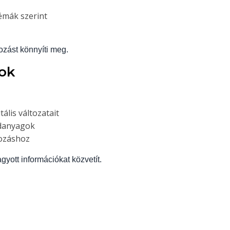
témák szerint
ozást könnyíti meg.
tok
tális változatait
édanyagok
ozáshoz
gyott információkat közvetít.