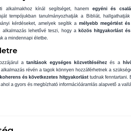
i alkalmakhoz kínál segítséget, hanem
egyéni és csalá
ját tempójukban tanulmányozhatják a Bibliát, hallgathatják
mányi kérdéseket, amelyek segítik a
mélyebb megértést és
 alkalmazás lehetővé teszi, hogy a
közös hitgyakorlást és
ák a mindennapi életbe.
letre
hozzájárul a
tanítások egységes közvetítéséhez
és a
hív
z alkalmazás révén a tagok könnyen hozzáférhetnek a szükség
koherens és következetes hitgyakorlást
tudnak fenntartani. 
, ahol a gyors és megbízható információáramlás alapvető a vallá
ség