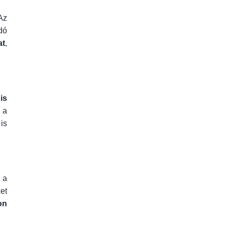
Az
dó
at
,
is
 a
is
 a
et
on