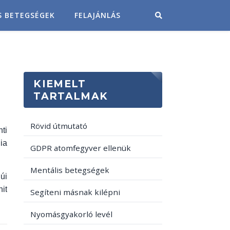
S BETEGSÉGEK
FELAJÁNLÁS
KIEMELT
TARTALMAK
Rövid útmutató
ti
ia
GDPR atomfegyver ellenük
Mentális betegségek
úi
it
Segíteni másnak kilépni
Nyomásgyakorló levél