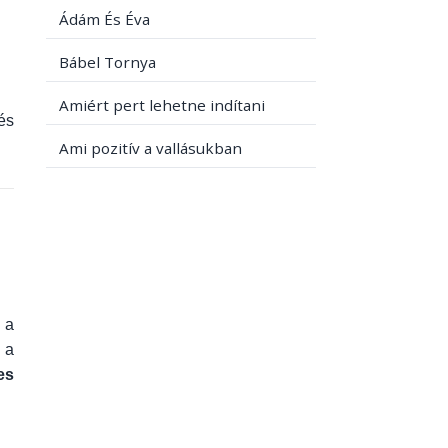
Ádám És Éva
Bábel Tornya
Amiért pert lehetne indítani
és
Ami pozitív a vallásukban
 a
 a
es