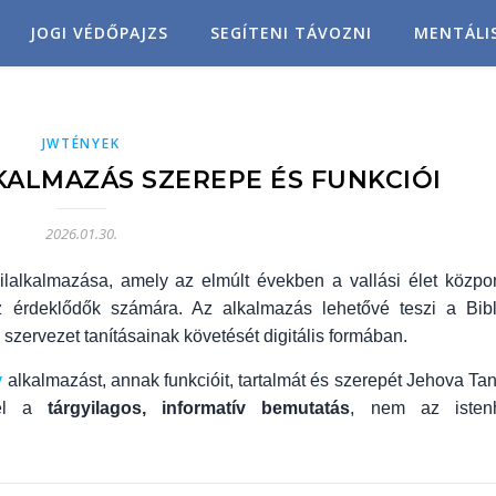
JOGI VÉDŐPAJZS
SEGÍTENI TÁVOZNI
MENTÁLI
JWTÉNYEK
LKALMAZÁS SZEREPE ÉS FUNKCIÓI
2026.01.30.
lalkalmazása, amely az elmúlt években a vallási élet közpon
z érdeklődők számára. Az alkalmazás lehetővé teszi a Bibl
szervezet tanításainak követését digitális formában.
y
alkalmazást, annak funkcióit, tartalmát és szerepét Jehova Tan
cél a
tárgyilagos, informatív bemutatás
, nem az istenh