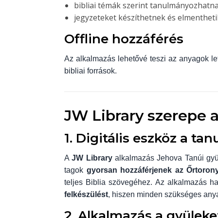
bibliai témák szerint tanulmányozhatn
jegyzeteket készíthetnek és elmentheti
Offline hozzáférés
Az alkalmazás lehetővé teszi az anyagok letö
bibliai források.
JW Library szerepe a
1. Digitális eszköz a t
A
JW Library
alkalmazás Jehova Tanúi gyüle
tagok
gyorsan hozzáférjenek az Őrtoron
teljes Biblia szövegéhez. Az alkalmazás h
felkészülést
, hiszen minden szükséges anyag
2. Alkalmazás a gyülek