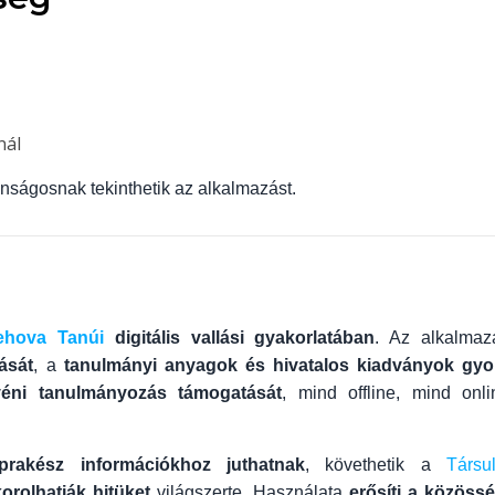
nál
nságosnak tekinthetik az alkalmazást.
ehova Tanúi
digitális vallási gyakorlatában
. Az alkalmaz
ását
, a
tanulmányi anyagok és hivatalos kiadványok gyo
yéni tanulmányozás támogatását
, mind offline, mind onli
prakész információkhoz juthatnak
, követhetik a
Társul
rolhatják hitüket
világszerte. Használata
erősíti a közössé