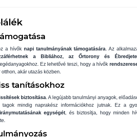
plálék
 támogatása
öz a hívők
napi tanulmányának támogatására
. Az alkalmaz
záférhetnek a Bibliához, az Őrtorony és Ébredjete
segédanyagokhoz. Ez lehetővé teszi, hogy a hívők
rendszeres
r otthon, akár utazás közben.
riss tanításokhoz
issítések biztosítása
. A legújabb tanulmányi anyagok, előadás
a tagok mindig naprakész információkhoz jutnak. Ez a gyo
i iránymutatásának egységét
, és biztosítja, hogy minden hí
te.
anulmányozás