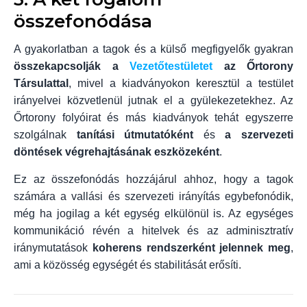
összefonódása
A gyakorlatban a tagok és a külső megfigyelők gyakran
összekapcsolják a
Vezetőtestületet
az Őrtorony
Társulattal
, mivel a kiadványokon keresztül a testület
irányelvei közvetlenül jutnak el a gyülekezetekhez. Az
Őrtorony folyóirat és más kiadványok tehát egyszerre
szolgálnak
tanítási útmutatóként
és
a szervezeti
döntések végrehajtásának eszközeként
.
Ez az összefonódás hozzájárul ahhoz, hogy a tagok
számára a vallási és szervezeti irányítás egybefonódik,
még ha jogilag a két egység elkülönül is. Az egységes
kommunikáció révén a hitelvek és az adminisztratív
iránymutatások
koherens rendszerként jelennek meg
,
ami a közösség egységét és stabilitását erősíti.