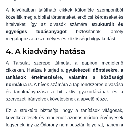
A folyóiratban található cikkek különféle szempontból
közelítik meg a bibliai történeteket, erkölcsi kérdéseket és
hitelveket, így az olvasók számára
strukturált és
egységes tudásanyagot
biztosítanak, amely
megalapozza a személyes és közösségi hitgyakorlást.
4. A kiadvány hatása
A Társulat szerepe túlmutat a papíron megjelenő
cikkeken. Hatása kiterjed a
gyülekezeti döntésekre, a
tanítások értelmezésére, valamint a közösségi
normákra
is. A hívek számára a lap rendszeres olvasása
és tanulmányozása a hit aktív gyakorlásának és a
szervezeti irányelvek követésének alapvető része.
Ez a struktúra biztosítja, hogy a tanítások világosak,
következetesek és mindenütt azonos módon érvényesek
legyenek, így az Őrtorony nem pusztán folyóirat, hanem
a