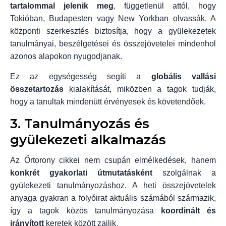
tartalommal jelenik meg
, függetlenül attól, hogy
Tokióban, Budapesten vagy New Yorkban olvassák. A
központi szerkesztés biztosítja, hogy a gyülekezetek
tanulmányai, beszélgetései és összejövetelei mindenhol
azonos alapokon nyugodjanak.
Ez az egységesség segíti a
globális vallási
összetartozás
kialakítását, miközben a tagok tudják,
hogy a tanultak mindenütt érvényesek és követendőek.
3. Tanulmányozás és
gyülekezeti alkalmazás
Az Őrtorony cikkei nem csupán elmélkedések, hanem
konkrét gyakorlati útmutatásként
szolgálnak a
gyülekezeti tanulmányozáshoz. A heti összejövetelek
anyaga gyakran a folyóirat aktuális számából származik,
így a tagok közös tanulmányozása
koordinált és
irányított
keretek között zajlik.