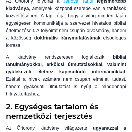
Az Őrtorony folyóirat a
Jehova Tanúi
legismertebb
kiadványa
, amelynek központi szerepe van a tanítások
közvetítésében. A lap célja, hogy a világ minden táján
egységesen kommunikálja a szervezet hivatalos bibliai
értelmezéseit. A folyóirat nem csupán olvasmány, hanem
a közösség
doktrinális iránymutatásának
elsődleges
forrása.
A kiadvány rendszeresen foglalkozik
bibliai
tanulmányokkal, erkölcsi útmutatásokkal, valamint
gyülekezeti élethez kapcsolódó információkkal
.
Ezáltal a hívek számára nem csupán elméleti tudást,
hanem gyakorlati útmutatást is nyújt a mindennapi
hitgyakorláshoz.
2. Egységes tartalom és
nemzetközi terjesztés
Az Őrtorony kiadvány világszerte
ugyanazzal a