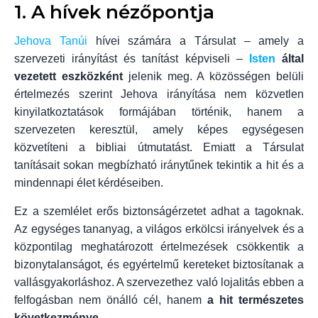
1. A hívek nézőpontja
Jehova Tanúi
hívei számára a Társulat – amely a
szervezeti irányítást és tanítást képviseli –
Isten
által
vezetett eszközként
jelenik meg. A közösségen belüli
értelmezés szerint Jehova irányítása nem közvetlen
kinyilatkoztatások formájában történik, hanem a
szervezeten keresztül, amely képes egységesen
közvetíteni a bibliai útmutatást. Emiatt a Társulat
tanításait sokan megbízható iránytűnek tekintik a hit és a
mindennapi élet kérdéseiben.
Ez a szemlélet erős biztonságérzetet adhat a tagoknak.
Az egységes tananyag, a világos erkölcsi irányelvek és a
központilag meghatározott értelmezések csökkentik a
bizonytalanságot, és egyértelmű kereteket biztosítanak a
vallásgyakorláshoz. A szervezethez való lojalitás ebben a
felfogásban nem önálló cél, hanem
a hit természetes
következménye
.