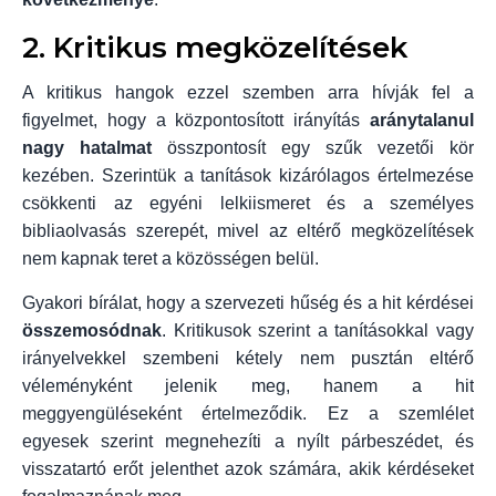
2. Kritikus megközelítések
A kritikus hangok ezzel szemben arra hívják fel a
figyelmet, hogy a központosított irányítás
aránytalanul
nagy hatalmat
összpontosít egy szűk vezetői kör
kezében. Szerintük a tanítások kizárólagos értelmezése
csökkenti az egyéni lelkiismeret és a személyes
bibliaolvasás szerepét, mivel az eltérő megközelítések
nem kapnak teret a közösségen belül.
Gyakori bírálat, hogy a szervezeti hűség és a hit kérdései
összemosódnak
. Kritikusok szerint a tanításokkal vagy
irányelvekkel szembeni kétely nem pusztán eltérő
véleményként jelenik meg, hanem a hit
meggyengüléseként értelmeződik. Ez a szemlélet
egyesek szerint megnehezíti a nyílt párbeszédet, és
visszatartó erőt jelenthet azok számára, akik kérdéseket