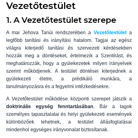
Vezetőtestület
1. A Vezetőtestület szerepe
A mai Jehova Tanúi rendszerében a
Vezetőtestület
a
legfőbb tanítási és irányítási hatalom. Tagjai az egész
világra kiterjedő tanítási és szervezeti kérdésekben
hozzák meg a döntéseket, értelmezik a Szentírást, és
meghatározzák, hogy a gyülekezetek milyen irányelvek
szerint működjenek. A testület döntései kiterjednek a
gyülekezeti életre, a prédikáló munkára, a
tanulmányozásra és a fegyelmi intézkedésekre.
A Vezetőtestület működése központi szerepet játszik a
doktrinális egység fenntartásában
. Bár a tagok
személyes tapasztalatai és helyi gyülekezeti események
különbözőek lehetnek, a testület állásfoglalásai
mindenhol egységes irányvonalat biztosítanak.