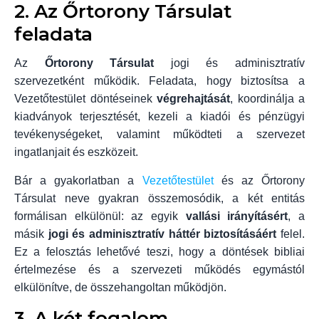
2. Az Őrtorony Társulat
feladata
Az
Őrtorony Társulat
jogi és adminisztratív
szervezetként működik. Feladata, hogy biztosítsa a
Vezetőtestület döntéseinek
végrehajtását
, koordinálja a
kiadványok terjesztését, kezeli a kiadói és pénzügyi
tevékenységeket, valamint működteti a szervezet
ingatlanjait és eszközeit.
Bár a gyakorlatban a
Vezetőtestület
és az Őrtorony
Társulat neve gyakran összemosódik, a két entitás
formálisan elkülönül: az egyik
vallási irányításért
, a
másik
jogi és adminisztratív háttér biztosításáért
felel.
Ez a felosztás lehetővé teszi, hogy a döntések bibliai
értelmezése és a szervezeti működés egymástól
elkülönítve, de összehangoltan működjön.
3. A két fogalom