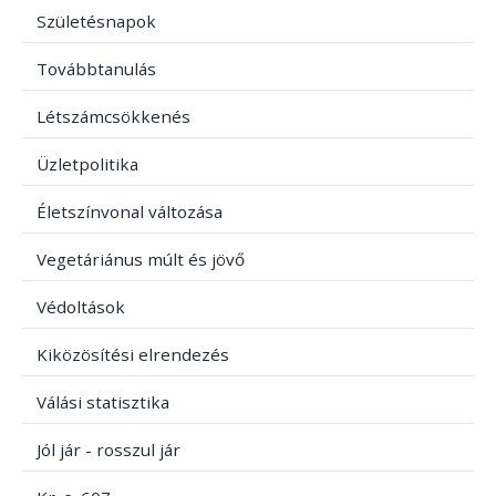
Születésnapok
Továbbtanulás
Létszámcsökkenés
Üzletpolitika
Életszínvonal változása
Vegetáriánus múlt és jövő
Védoltások
Kiközösítési elrendezés
Válási statisztika
Jól jár - rosszul jár