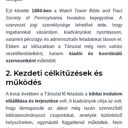
Ezt követte
1884-ben
a
Watch Tower Bible and Tract
Society of Pennsylvania
hivatalos bejegyzése. A
szervezet jogi személyisége lehetővé tette, hogy
ingatlanokat vásároljon, kiadványokat nyomtasson,
valamint pénzügyi és adminisztratív feladatokat lásson el.
Ebben az időszakban a Társulat még nem vallási
vezetőtestületként, hanem
kiadói és koordináló
szervezetként
működött.
2. Kezdeti célkitűzések és
működés
A korai években a Társulat fő feladata a
bibliai irodalom
előállítása és terjesztése
volt. A kiadványok célja az volt,
hogy támogassák az akkor még lazán szerveződő
bibliatanulmányozó csoportokat, amelyek különböző
helyszíneken, egymástól függetlenül működtek. Nem