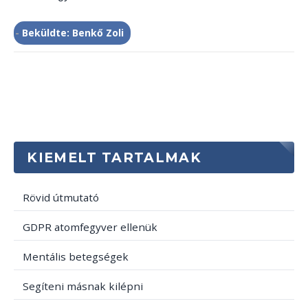
-
Beküldte: Benkő Zoli
KIEMELT TARTALMAK
Rövid útmutató
GDPR atomfegyver ellenük
Mentális betegségek
Segíteni másnak kilépni