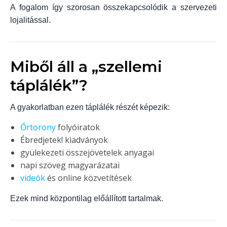
A fogalom így szorosan összekapcsolódik a szervezeti
lojalitással.
Miből áll a „szellemi
táplálék”?
A gyakorlatban ezen táplálék részét képezik:
Őrtorony
folyóiratok
Ébredjetek! kiadványok
gyülekezeti összejövetelek anyagai
napi szöveg magyarázatai
videók
és online közvetítések
Ezek mind központilag előállított tartalmak.