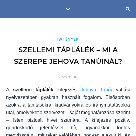
JWTÉNYEK
SZELLEMI TÁPLÁLÉK – MI A
SZEREPE JEHOVA TANÚINÁL?
2026.01.30.
A
szellemi táplálék
kifejezés
Jehova Tanúi
vallási
nyelvezetében gyakran használt fogalom. Elsősorban
azokra a tanításokra, kiadványokra és iránymutatásokra
utal, amelyeket a szervezet – saját meghatározása szerint
– Isten biztosít hívei számára. A kifejezés pozitív,
gondoskodó jelentéssel bír, ugyanakkor fontos
megvizsgálni, mit takar valójában, hogyan alakult ki, és