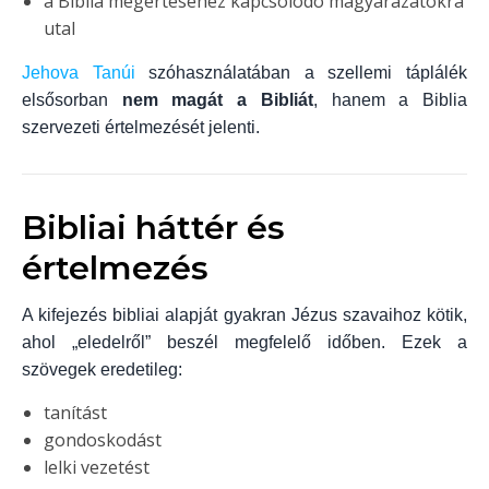
a Biblia megértéséhez kapcsolódó magyarázatokra
utal
Jehova Tanúi
szóhasználatában a szellemi táplálék
elsősorban
nem magát a Bibliát
, hanem a Biblia
szervezeti értelmezését jelenti.
Bibliai háttér és
értelmezés
A kifejezés bibliai alapját gyakran Jézus szavaihoz kötik,
ahol „eledelről” beszél megfelelő időben. Ezek a
szövegek eredetileg:
tanítást
gondoskodást
lelki vezetést