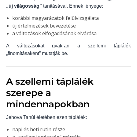
„új világosság”
tanításával. Ennek lényege:
korábbi magyarázatok felülvizsgálata
új értelmezések bevezetése
a változások elfogadásának elvárása
A változásokat gyakran a szellemi táplálék
„finomításaként” mutatják be.
A szellemi táplálék
szerepe a
mindennapokban
Jehova Tanúi életében ezen táplálék:
napi és heti rutin része