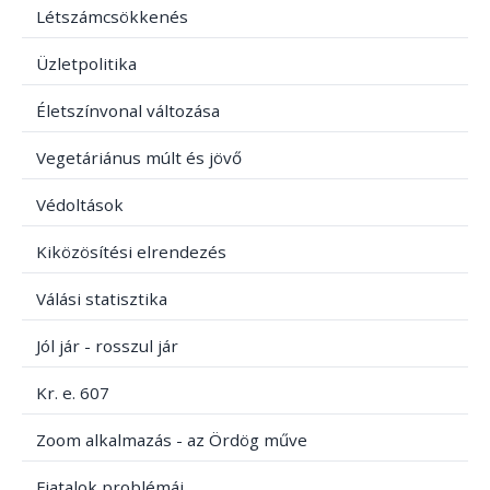
Létszámcsökkenés
Üzletpolitika
Életszínvonal változása
Vegetáriánus múlt és jövő
Védoltások
Kiközösítési elrendezés
Válási statisztika
Jól jár - rosszul jár
Kr. e. 607
Zoom alkalmazás - az Ördög műve
Fiatalok problémái