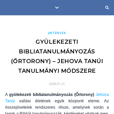
JWTÉNYEK
GYÜLEKEZETI
BIBLIATANULMÁNYOZÁS
(ŐRTORONY) – JEHOVA TANÚI
TANULMÁNYI MÓDSZERE
2026.01.31.
A
gyülekezeti bibliatanulmányozás (Őrtorony)
Jehova
Tanúi
vallási életének egyik központi eleme. Az
összejövetelek rendszeres része, amelynek során a
tagok a Bibliát tanulmányozzák, kérdéseket vitatnak meg,