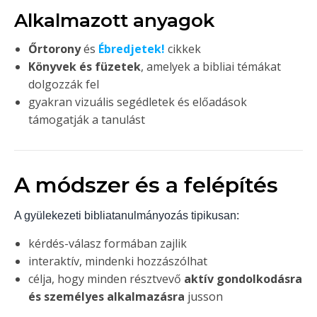
Alkalmazott anyagok
Őrtorony
és
Ébredjetek!
cikkek
Könyvek és füzetek
, amelyek a bibliai témákat
dolgozzák fel
gyakran vizuális segédletek és előadások
támogatják a tanulást
A módszer és a felépítés
A gyülekezeti bibliatanulmányozás tipikusan:
kérdés-válasz formában zajlik
interaktív, mindenki hozzászólhat
célja, hogy minden résztvevő
aktív gondolkodásra
és személyes alkalmazásra
jusson