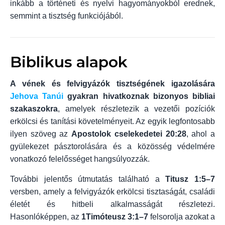
inkább a történeti és nyelvi hagyományokból erednek,
semmint a tisztség funkciójából.
Biblikus alapok
A vének és felvigyázók tisztségének igazolására
Jehova Tanúi
gyakran hivatkoznak bizonyos bibliai
szakaszokra
, amelyek részletezik a vezetői pozíciók
erkölcsi és tanítási követelményeit. Az egyik legfontosabb
ilyen szöveg az
Apostolok cselekedetei 20:28
, ahol a
gyülekezet pásztorolására és a közösség védelmére
vonatkozó felelősséget hangsúlyozzák.
További jelentős útmutatás található a
Titusz 1:5–7
versben, amely a felvigyázók erkölcsi tisztaságát, családi
életét és hitbeli alkalmasságát részletezi.
Hasonlóképpen, az
1Timóteusz 3:1–7
felsorolja azokat a