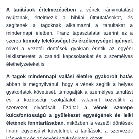
A tanítások értelmezésében
a vének iránymutatást
nyújtanak, értelmezik a bibliai útmutatásokat, és
segítenek a tagoknak alkalmazni a tanultakat a
mindennapi életben. Franz tapasztalatai szerint ez a
szerep
komoly felelősséget és érzékenységet igényel
,
mivel a vezetői döntések gyakran érintik az egyéni
lelkiismeretet, a családi kapcsolatokat és a személyes
élethelyzeteket is.
A tagok mindennapi vallási életére gyakorolt hatás
abban is megnyilvánul, hogy a vének segítik a helyes
gyakorlatok követését, támogatják a személyes tanulást
és a közösségi szolgálatot, valamint közvetítik a
szervezet elvárásait. Ezáltal
a vének szerepe
kulcsfontosságú a gyülekezet egységének és lelki
életének fenntartásában
, miközben a vezetői döntések
finom egyensúlyt követelnek a tanítások, a szervezeti
irányelvek és az egyéni szükségletek között.