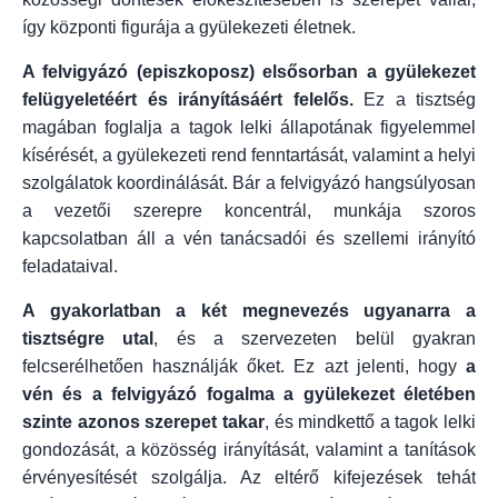
így központi figurája a gyülekezeti életnek.
A felvigyázó (episzkoposz) elsősorban a gyülekezet
felügyeletéért és irányításáért felelős.
Ez a tisztség
magában foglalja a tagok lelki állapotának figyelemmel
kísérését, a gyülekezeti rend fenntartását, valamint a helyi
szolgálatok koordinálását. Bár a felvigyázó hangsúlyosan
a vezetői szerepre koncentrál, munkája szoros
kapcsolatban áll a vén tanácsadói és szellemi irányító
feladataival.
A gyakorlatban a két megnevezés ugyanarra a
tisztségre utal
, és a szervezeten belül gyakran
felcserélhetően használják őket. Ez azt jelenti, hogy
a
vén és a felvigyázó fogalma a gyülekezet életében
szinte azonos szerepet takar
, és mindkettő a tagok lelki
gondozását, a közösség irányítását, valamint a tanítások
érvényesítését szolgálja. Az eltérő kifejezések tehát