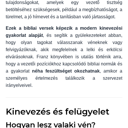
tulajdonságokat, amelyek egy vezető tisztség
betöltéséhez szükségesek, például a megbízhatóságot, a
türelmet, a jó hírnevet és a tanításban való jártasságot.
Ezek a bibliai versek képezik a modern kinevezési
gyakorlat alapját
, és segítik a gyülekezeteket abban,
hogy olyan tagokat válasszanak véneknek vagy
felvigyázóknak, akik megfelelnek a lelki és erkölcsi
elvárásoknak. Franz könyvében is utalás történik arra,
hogy a vezetői pozíciókhoz kapcsolódó bibliai normák és
a gyakorlat
néha feszültséget okozhatnak
, amikor a
személyes értelmezés találkozik a szervezet
irányelveivel.
Kinevezés és felügyelet
Hogyan lesz valaki vén?