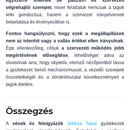
egyszerre töltenek be pásztori és szervezeti
végrehajtói szerepet
, mivel feladatuk nemcsak a tagok
lelki gondozása, hanem a szervezet irányelveinek
betartatása és érvényesítése is.
Fontos hangsúlyozni, hogy ezek a megállapítások
nem az istenhit vagy a vallás értékei ellen irányulnak.
Épp ellenkezőleg, céljuk
a szervezeti működés jobb
megértésének elősegítése
, lehetőséget adva az
olvasónak arra, hogy objektív, elemző nézőpontból lássa
a gyülekezet belső mechanizmusait, a vezetői szerepek
összetettségét és a döntéshozatal következményeit a
tagok életére.
Összegzés
A
vének és felvigyázók
Jehova Tanúi
gyülekezeti