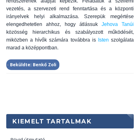
rendszerének alapját képezik. Feladatuk a szellemi
vezetés, a szervezeti rend fenntartása és a központi
irányelvek helyi alkalmazása. Szerepük megértése
elengedhetetlen ahhoz, hogy átlássuk
Jehova Tanúi
közösség hierarchikus és szabályozott működését,
miközben a hívők számára továbbra is
Isten
szolgálata
marad a középpontban.
-
Beküldte: Benkő Zoli
KIEMELT TARTALMAK
Rövid útmutató