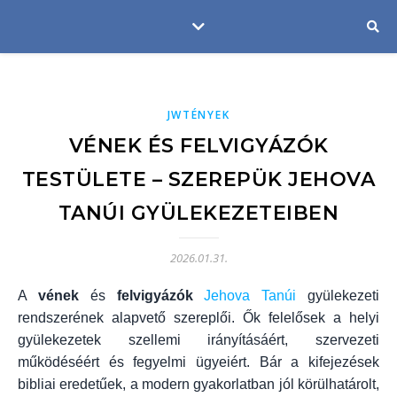
JWTÉNYEK
VÉNEK ÉS FELVIGYÁZÓK
TESTÜLETE – SZEREPÜK JEHOVA
TANÚI GYÜLEKEZETEIBEN
2026.01.31.
A
vének
és
felvigyázók
Jehova Tanúi
gyülekezeti
rendszerének alapvető szereplői. Ők felelősek a helyi
gyülekezetek szellemi irányításáért, szervezeti
működéséért és fegyelmi ügyeiért. Bár a kifejezések
bibliai eredetűek, a modern gyakorlatban jól körülhatárolt,