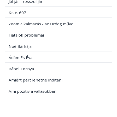
Jól jár - rosszul jár
Kr. e. 607
Zoom alkalmazás - az Ördög műve
Fiatalok problémái
Noé Bárkája
Ádám És Éva
Bábel Tornya
Amiért pert lehetne indítani
Ami pozitív a vallásukban