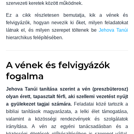
szervezeti keretek között működnek.
Ez a cikk részletesen bemutatja, kik a vének és
felvigyázók, hogyan nevezik ki őket, milyen feladatokat
látnak el, és milyen szerepet töltenek be
Jehova Tanúi
hierarchikus felépítésében.
A vének és felvigyázók
fogalma
Jehova Tanúi tanítása szerint a vén (preszbüterosz)
olyan érett, tapasztalt férfi, aki szellemi vezetést nyújt
a gyülekezet tagjai számára.
Feladatai közé tartozik a
bibliai tanítások magyarázata, a lelki élet támogatása,
valamint a közösségi rendezvények és szolgálatok
irányítása. A vén az egyéni tanácsadásban és a
közösségi döntések előkészítésében is szerepet vállal,