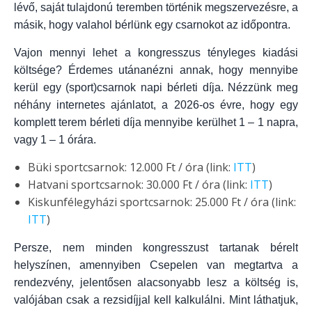
lévő, saját tulajdonú teremben történik megszervezésre, a
másik, hogy valahol bérlünk egy csarnokot az időpontra.
Vajon mennyi lehet a kongresszus tényleges kiadási
költsége? Érdemes utánanézni annak, hogy mennyibe
kerül egy (sport)csarnok napi bérleti díja. Nézzünk meg
néhány internetes ajánlatot, a 2026-os évre, hogy egy
komplett terem bérleti díja mennyibe kerülhet 1 – 1 napra,
vagy 1 – 1 órára.
Büki sportcsarnok: 12.000 Ft / óra (link:
ITT
)
Hatvani sportcsarnok: 30.000 Ft / óra (link:
ITT
)
Kiskunfélegyházi sportcsarnok: 25.000 Ft / óra (link:
ITT
)
Persze, nem minden kongresszust tartanak bérelt
helyszínen, amennyiben Csepelen van megtartva a
rendezvény, jelentősen alacsonyabb lesz a költség is,
valójában csak a rezsidíjjal kell kalkulálni. Mint láthatjuk,