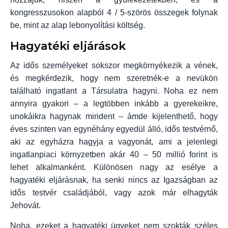
kongresszusokon alapból 4 / 5-szörös összegek folynak
be, mint az alap lebonyolítási költség.
Hagyatéki eljárások
Az idős személyeket sokszor megkörnyékezik a vének,
és megkérdezik, hogy nem szeretnék-e a nevükön
található ingatlant a Társulatra hagyni. Noha ez nem
annyira gyakori – a legtöbben inkább a gyerekeikre,
unokáikra hagynak mindent – ámde kijelenthető, hogy
éves szinten van egynéhány egyedül álló, idős testvérnő,
aki az egyházra hagyja a vagyonát, ami a jelenlegi
ingatlanpiaci környzetben akár 40 – 50 millió forint is
lehet alkalmanként. Különösen nagy az esélye a
hagyatéki eljárásnak, ha senki nincs az Igazságban az
idős testvér családjából, vagy azok már elhagyták
Jehovát.
Noha, ezeket a hagyatéki ügyeket nem szokták széles