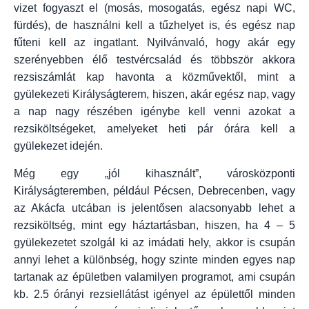
vizet fogyaszt el (mosás, mosogatás, egész napi WC,
fürdés), de használni kell a tűzhelyet is, és egész nap
fűteni kell az ingatlant. Nyilvánvaló, hogy akár egy
szerényebben élő testvércsalád és többször akkora
rezsiszámlát kap havonta a közművektől, mint a
gyülekezeti Királyságterem, hiszen, akár egész nap, vagy
a nap nagy részében igénybe kell venni azokat a
rezsiköltségeket, amelyeket heti pár órára kell a
gyülekezet idején.
Még egy „jól kihasznált”, városközponti
Királyságteremben, például Pécsen, Debrecenben, vagy
az Akácfa utcában is jelentősen alacsonyabb lehet a
rezsiköltség, mint egy háztartásban, hiszen, ha 4 – 5
gyülekezetet szolgál ki az imádati hely, akkor is csupán
annyi lehet a különbség, hogy szinte minden egyes nap
tartanak az épületben valamilyen programot, ami csupán
kb. 2.5 órányi rezsiellátást igényel az épülettől minden