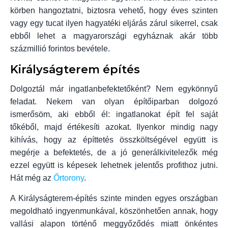
körben hangoztatni, biztosra vehető, hogy éves szinten
vagy egy tucat ilyen hagyatéki eljárás zárul sikerrel, csak
ebből lehet a magyarországi egyháznak akár több
százmillió forintos bevétele.
Királyságterem építés
Dolgoztál már ingatlanbefektetőként? Nem egykönnyű
feladat. Nekem van olyan építőiparban dolgozó
ismerősöm, aki ebből él: ingatlanokat épít fel saját
tőkéből, majd értékesíti azokat. Ilyenkor mindig nagy
kihívás, hogy az építtetés összköltségével együtt is
megérje a befektetés, de a jó generálkivitelezők még
ezzel együtt is képesek lehetnek jelentős profithoz jutni.
Hát még az
Őrtorony
.
A Királyságterem-építés szinte minden egyes országban
megoldható ingyenmunkával, köszönhetően annak, hogy
vallási alapon történő meggyőződés miatt önkéntes