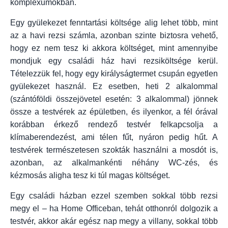
komplexumokban.
Egy gyülekezet fenntartási költsége alig lehet több, mint
az a havi rezsi számla, azonban szinte biztosra vehető,
hogy ez nem tesz ki akkora költséget, mint amennyibe
mondjuk egy családi ház havi rezsiköltsége kerül.
Tételezzük fel, hogy egy királyságtermet csupán egyetlen
gyülekezet használ. Ez esetben, heti 2 alkalommal
(szántóföldi összejövetel esetén: 3 alkalommal) jönnek
össze a testvérek az épületben, és ilyenkor, a fél órával
korábban érkező rendező testvér felkapcsolja a
klímaberendezést, ami télen fűt, nyáron pedig hűt. A
testvérek természetesen szokták használni a mosdót is,
azonban, az alkalmankénti néhány WC-zés, és
kézmosás aligha tesz ki túl magas költséget.
Egy családi házban ezzel szemben sokkal több rezsi
megy el – ha Home Officeban, tehát otthonról dolgozik a
testvér, akkor akár egész nap megy a villany, sokkal több