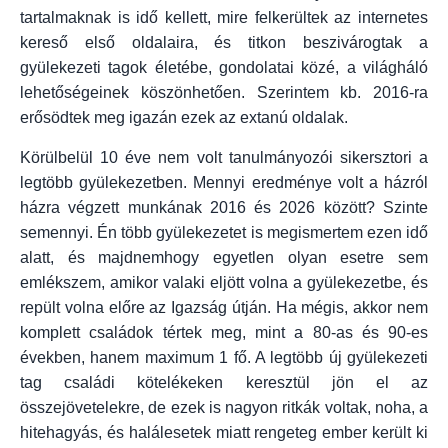
tartalmaknak is idő kellett, mire felkerültek az internetes
kereső első oldalaira, és titkon beszivárogtak a
gyülekezeti tagok életébe, gondolatai közé, a világháló
lehetőségeinek köszönhetően. Szerintem kb. 2016-ra
erősödtek meg igazán ezek az extanú oldalak.
Körülbelül 10 éve nem volt tanulmányozói sikersztori a
legtöbb gyülekezetben. Mennyi eredménye volt a házról
házra végzett munkának 2016 és 2026 között? Szinte
semennyi. Én több gyülekezetet is megismertem ezen idő
alatt, és majdnemhogy egyetlen olyan esetre sem
emlékszem, amikor valaki eljött volna a gyülekezetbe, és
repült volna előre az Igazság útján. Ha mégis, akkor nem
komplett családok tértek meg, mint a 80-as és 90-es
években, hanem maximum 1 fő. A legtöbb új gyülekezeti
tag családi kötelékeken keresztül jön el az
összejövetelekre, de ezek is nagyon ritkák voltak, noha, a
hitehagyás, és halálesetek miatt rengeteg ember került ki