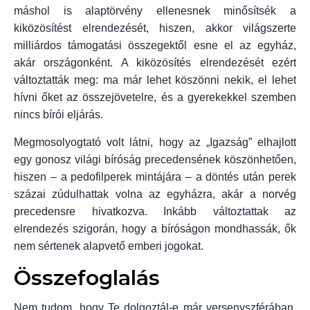
máshol is alaptörvény ellenesnek minősítsék a
kiközösítést elrendezését, hiszen, akkor világszerte
milliárdos támogatási összegektől esne el az egyház,
akár országonként. A kiközösítés elrendezését ezért
változtatták meg: ma már lehet köszönni nekik, el lehet
hívni őket az összejövetelre, és a gyerekekkel szemben
nincs bírói eljárás.
Megmosolyogtató volt látni, hogy az „Igazság” elhajlott
egy gonosz világi bíróság precedensének köszönhetően,
hiszen – a pedofilperek mintájára – a döntés után perek
százai zúdulhattak volna az egyházra, akár a norvég
precedensre hivatkozva. Inkább változtattak az
elrendezés szigorán, hogy a bíróságon mondhassák, ők
nem sértenek alapvető emberi jogokat.
Összefoglalás
Nem tudom, hogy Te dolgoztál-e már versenyszférában,