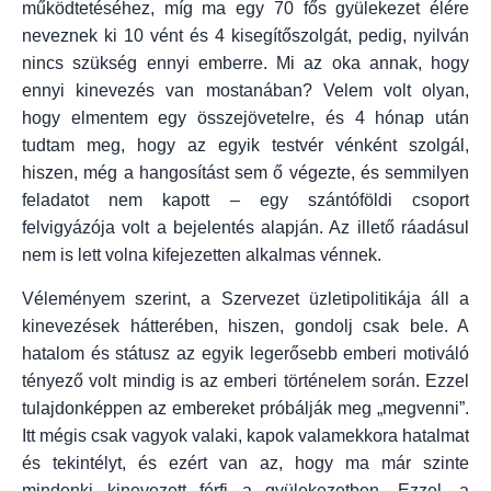
működtetéséhez, míg ma egy 70 fős gyülekezet élére
neveznek ki 10 vént és 4 kisegítőszolgát, pedig, nyilván
nincs szükség ennyi emberre. Mi az oka annak, hogy
ennyi kinevezés van mostanában? Velem volt olyan,
hogy elmentem egy összejövetelre, és 4 hónap után
tudtam meg, hogy az egyik testvér vénként szolgál,
hiszen, még a hangosítást sem ő végezte, és semmilyen
feladatot nem kapott – egy szántóföldi csoport
felvigyázója volt a bejelentés alapján. Az illető ráadásul
nem is lett volna kifejezetten alkalmas vénnek.
Véleményem szerint, a Szervezet üzletipolitikája áll a
kinevezések hátterében, hiszen, gondolj csak bele. A
hatalom és státusz az egyik legerősebb emberi motiváló
tényező volt mindig is az emberi történelem során. Ezzel
tulajdonképpen az embereket próbálják meg „megvenni”.
Itt mégis csak vagyok valaki, kapok valamekkora hatalmat
és tekintélyt, és ezért van az, hogy ma már szinte
mindenki kinevezett férfi a gyülekezetben. Ezzel, a