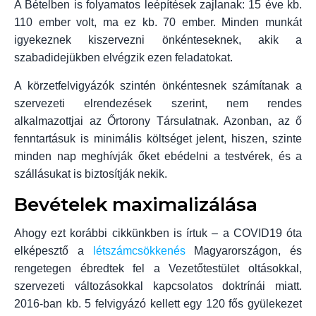
A Bételben is folyamatos leépítések zajlanak: 15 éve kb.
110 ember volt, ma ez kb. 70 ember. Minden munkát
igyekeznek kiszervezni önkénteseknek, akik a
szabadidejükben elvégzik ezen feladatokat.
A körzetfelvigyázók szintén önkéntesnek számítanak a
szervezeti elrendezések szerint, nem rendes
alkalmazottjai az Őrtorony Társulatnak. Azonban, az ő
fenntartásuk is minimális költséget jelent, hiszen, szinte
minden nap meghívják őket ebédelni a testvérek, és a
szállásukat is biztosítják nekik.
Bevételek maximalizálása
Ahogy ezt korábbi cikkünkben is írtuk – a COVID19 óta
elképesztő a
létszámcsökkenés
Magyarországon, és
rengetegen ébredtek fel a Vezetőtestület oltásokkal,
szervezeti változásokkal kapcsolatos doktrínái miatt.
2016-ban kb. 5 felvigyázó kellett egy 120 fős gyülekezet