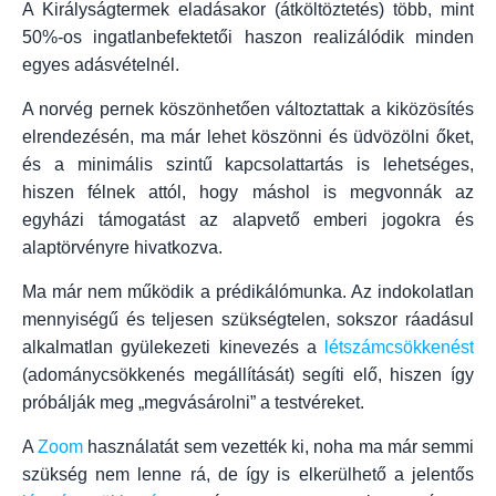
A Királyságtermek eladásakor (átköltöztetés) több, mint
50%-os ingatlanbefektetői haszon realizálódik minden
egyes adásvételnél.
A norvég pernek köszönhetően változtattak a kiközösítés
elrendezésén, ma már lehet köszönni és üdvözölni őket,
és a minimális szintű kapcsolattartás is lehetséges,
hiszen félnek attól, hogy máshol is megvonnák az
egyházi támogatást az alapvető emberi jogokra és
alaptörvényre hivatkozva.
Ma már nem működik a prédikálómunka. Az indokolatlan
mennyiségű és teljesen szükségtelen, sokszor ráadásul
alkalmatlan gyülekezeti kinevezés a
létszámcsökkenést
(adománycsökkenés megállítását) segíti elő, hiszen így
próbálják meg „megvásárolni” a testvéreket.
A
Zoom
használatát sem vezették ki, noha ma már semmi
szükség nem lenne rá, de így is elkerülhető a jelentős