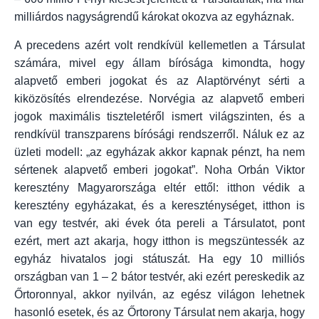
milliárdos nagyságrendű károkat okozva az egyháznak.
A precedens azért volt rendkívül kellemetlen a Társulat
számára, mivel egy állam bírósága kimondta, hogy
alapvető emberi jogokat és az Alaptörvényt sérti a
kiközösítés elrendezése. Norvégia az alapvető emberi
jogok maximális tiszteletéről ismert világszinten, és a
rendkívül transzparens bírósági rendszerről. Náluk ez az
üzleti modell: „az egyházak akkor kapnak pénzt, ha nem
sértenek alapvető emberi jogokat”. Noha Orbán Viktor
keresztény Magyarországa eltér ettől: itthon védik a
keresztény egyházakat, és a kereszténységet, itthon is
van egy testvér, aki évek óta pereli a Társulatot, pont
ezért, mert azt akarja, hogy itthon is megszüntessék az
egyház hivatalos jogi státuszát. Ha egy 10 milliós
országban van 1 – 2 bátor testvér, aki ezért pereskedik az
Őrtoronnyal, akkor nyilván, az egész világon lehetnek
hasonló esetek, és az Őrtorony Társulat nem akarja, hogy