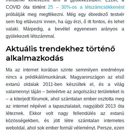
COVID óta történt
25 – 30%-os a létszámcsökkenést
próbálják meg megfékezni. Még egy ébredező testvér
sem fog eltávozni innen, ha úgy érzi, ő itt fontos, és lehet
valaki. Márpedig, a bevétel egyenesen arányos a
gyülekezeti létszámmal.
Aktuális trendekhez történő
alkalmazkodás
Ma az internet korában szinte semmilyen eredménye
nincs a prédikálómunkának. Magyarországon az első
extanú oldalak 2011-ben készültek el, és a világ
valamennyi táján – beleértve az angolszász területeket is
– a kiterjedt fórumok, ahol számtalan ember osztotta meg
az internet népével a tapasztalatait, nagyjából 2013 óta
léteznek. Ekkor volt nagy fellendülés az extanú
közösségekben, és jött létre számtalan internetes
weboldal, ahol sok ember formál véleményt. Persze, ezen