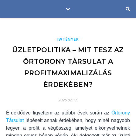
JWTÉNYEK
ÜZLETPOLITIKA – MIT TESZ AZ
ŐRTORONY TÁRSULAT A
PROFITMAXIMALIZÁLÁS
ÉRDEKÉBEN?
2026.02.17.
Érdeklődve figyeltem az utóbbi évek során az
Őrtorony
Társulat
lépéseit annak érdekében, hogy minél nagyobb
legyen a profit, a végösszeg, amelyet elkönyvelhetnek
minden egyes hónap végén. Aki dolgozott már az üzleti