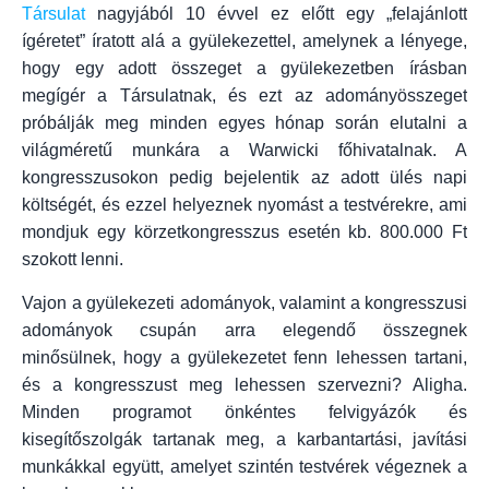
Társulat
nagyjából 10 évvel ez előtt egy „felajánlott
ígéretet” íratott alá a gyülekezettel, amelynek a lényege,
hogy egy adott összeget a gyülekezetben írásban
megígér a Társulatnak, és ezt az adományösszeget
próbálják meg minden egyes hónap során elutalni a
világméretű munkára a Warwicki főhivatalnak. A
kongresszusokon pedig bejelentik az adott ülés napi
költségét, és ezzel helyeznek nyomást a testvérekre, ami
mondjuk egy körzetkongresszus esetén kb. 800.000 Ft
szokott lenni.
Vajon a gyülekezeti adományok, valamint a kongresszusi
adományok csupán arra elegendő összegnek
minősülnek, hogy a gyülekezetet fenn lehessen tartani,
és a kongresszust meg lehessen szervezni? Aligha.
Minden programot önkéntes felvigyázók és
kisegítőszolgák tartanak meg, a karbantartási, javítási
munkákkal együtt, amelyet szintén testvérek végeznek a