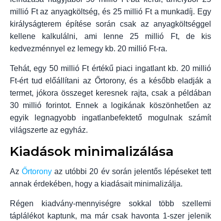
millió Ft az anyagköltség, és 25 millió Ft a munkadíj. Egy
királyságterem építése során csak az anyagköltséggel
kellene kalkulálni, ami lenne 25 millió Ft, de kis
kedvezménnyel ez lemegy kb. 20 millió Ft-ra.
Tehát, egy 50 millió Ft értékű piaci ingatlant kb. 20 millió
Ft-ért tud előállítani az Őrtorony, és a később eladják a
termet, jókora összeget keresnek rajta, csak a példában
30 millió forintot. Ennek a logikának köszönhetően az
egyik legnagyobb ingatlanbefektető mogulnak számít
világszerte az egyház.
Kiadások minimalizálása
Az
Őrtorony
az utóbbi 20 év során jelentős lépéseket tett
annak érdekében, hogy a kiadásait minimalizálja.
Régen kiadvány-mennyiségre sokkal több szellemi
táplálékot kaptunk, ma már csak havonta 1-szer jelenik