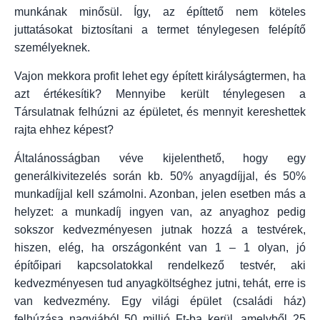
munkának minősül. Így, az építtető nem köteles
juttatásokat biztosítani a termet ténylegesen felépítő
személyeknek.
Vajon mekkora profit lehet egy épített királyságtermen, ha
azt értékesítik? Mennyibe került ténylegesen a
Társulatnak felhúzni az épületet, és mennyit kereshettek
rajta ehhez képest?
Általánosságban véve kijelenthető, hogy egy
generálkivitezelés során kb. 50% anyagdíjjal, és 50%
munkadíjjal kell számolni. Azonban, jelen esetben más a
helyzet: a munkadíj ingyen van, az anyaghoz pedig
sokszor kedvezményesen jutnak hozzá a testvérek,
hiszen, elég, ha országonként van 1 – 1 olyan, jó
építőipari kapcsolatokkal rendelkező testvér, aki
kedvezményesen tud anyagköltséghez jutni, tehát, erre is
van kedvezmény. Egy világi épület (családi ház)
felhúzása nagyjából 50 millió Ft-ba kerül, amelyből 25