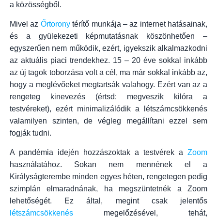
a közösségből.
Mivel az
Őrtorony
térítő munkája – az internet hatásainak,
és a gyülekezeti képmutatásnak köszönhetően –
egyszerűen nem működik, ezért, igyekszik alkalmazkodni
az aktuális piaci trendekhez. 15 – 20 éve sokkal inkább
az új tagok toborzása volt a cél, ma már sokkal inkább az,
hogy a meglévőeket megtartsák valahogy. Ezért van az a
rengeteg kinevezés (értsd: megveszik kilóra a
testvéreket), ezért minimalizálódik a létszámcsökkenés
valamilyen szinten, de végleg megállítani ezzel sem
fogják tudni.
A pandémia idején hozzászoktak a testvérek a
Zoom
használatához. Sokan nem mennének el a
Királyságterembe minden egyes héten, rengetegen pedig
szimplán elmaradnának, ha megszüntetnék a Zoom
lehetőségét. Ez által, megint csak jelentős
létszámcsökkenés
megelőzésével, tehát,