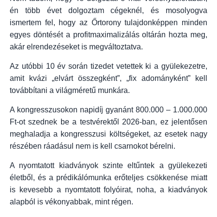
én több évet dolgoztam cégeknél, és mosolyogva
ismertem fel, hogy az Őrtorony tulajdonképpen minden
egyes döntését a profitmaximalizálás oltárán hozta meg,
akár elrendezéseket is megváltoztatva.
Az utóbbi 10 év során tizedet vetettek ki a gyülekezetre,
amit kvázi „elvárt összegként”, „fix adományként” kell
továbbítani a világméretű munkára.
A kongresszusokon napidíj gyanánt 800.000 – 1.000.000
Ft-ot szednek be a testvérektől 2026-ban, ez jelentősen
meghaladja a kongresszusi költségeket, az esetek nagy
részében ráadásul nem is kell csarnokot bérelni.
A nyomtatott kiadványok szinte eltűntek a gyülekezeti
életből, és a prédikálómunka erőteljes csökkenése miatt
is kevesebb a nyomtatott folyóirat, noha, a kiadványok
alapból is vékonyabbak, mint régen.