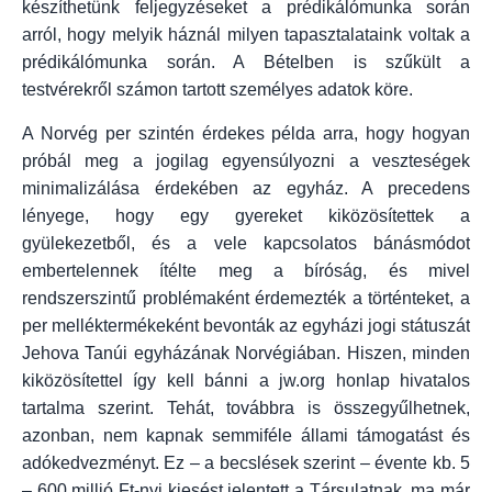
készíthetünk feljegyzéseket a prédikálómunka során
arról, hogy melyik háznál milyen tapasztalataink voltak a
prédikálómunka során. A Bételben is szűkült a
testvérekről számon tartott személyes adatok köre.
A Norvég per szintén érdekes példa arra, hogy hogyan
próbál meg a jogilag egyensúlyozni a veszteségek
minimalizálása érdekében az egyház. A precedens
lényege, hogy egy gyereket kiközösítettek a
gyülekezetből, és a vele kapcsolatos bánásmódot
embertelennek ítélte meg a bíróság, és mivel
rendszerszintű problémaként érdemezték a történteket, a
per melléktermékeként bevonták az egyházi jogi státuszát
Jehova Tanúi egyházának Norvégiában. Hiszen, minden
kiközösítettel így kell bánni a jw.org honlap hivatalos
tartalma szerint. Tehát, továbbra is összegyűlhetnek,
azonban, nem kapnak semmiféle állami támogatást és
adókedvezményt. Ez – a becslések szerint – évente kb. 5
– 600 millió Ft-nyi kiesést jelentett a Társulatnak, ma már