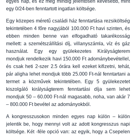
egyes nap, és ez még mindig jelentősen kevesebb, mint
egy 0/24-ben fenntartott ingatlan költsége.
Egy közepes méretű családi ház fenntartása rezsiköltség
tekintetében 4 főre nagyjából 100.000 Ft havi szinten, és
ebben minden benne van elfogadható takarékosság
mellett: a szemétszállítási díj, villanyszámla, víz és gáz
használat. Egy egy gyülekezetes Királyságterem
mondjuk rendelkezik havi 150.000 Ft adománybevétellel,
és csak heti 2-szer 2.5 órára kell ezeket kifizetni, tehát,
pár aligha lehet mondjuk több 25.000 Ft-nál fenntartani a
termet a közművek tekintetében. Egy 5 gyülekezetet
kiszolgáló királyságterem fenntartási díja sem lehet
mondjuk 50 – 60.000 Ft-nál magasabb, noha, van akár 7
– 800.000 Ft bevétel az adományokból.
A kongresszusokon minden egyes nap külön – külön
jelentik be, hogy mennyi volt az adott kongresszus napi
költsége. Két -féle opció van: az egyik, hogy a Csepelen