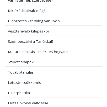
Van Istennek szervezete?
Kik Prédikálnak még?
Üldöztetés - tényleg van ilyen?
Vesztenivaló kilépéskor
Szembeszálni a Tanúkkal?
Kulturális hatás - miért és hogyan?
Születésnapok
Továbbtanulás
Létszámcsökkenés
Üzletpolitika
Életszínvonal változása