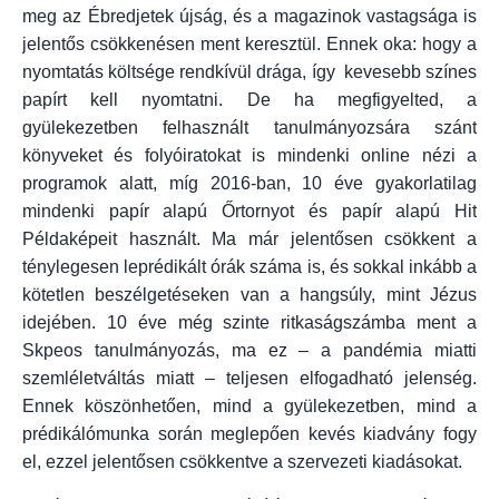
meg az Ébredjetek újság, és a magazinok vastagsága is
jelentős csökkenésen ment keresztül. Ennek oka: hogy a
nyomtatás költsége rendkívül drága, így kevesebb színes
papírt kell nyomtatni. De ha megfigyelted, a
gyülekezetben felhasznált tanulmányozsára szánt
könyveket és folyóiratokat is mindenki online nézi a
programok alatt, míg 2016-ban, 10 éve gyakorlatilag
mindenki papír alapú Őrtornyot és papír alapú Hit
Példaképeit használt. Ma már jelentősen csökkent a
ténylegesen leprédikált órák száma is, és sokkal inkább a
kötetlen beszélgetéseken van a hangsúly, mint Jézus
idejében. 10 éve még szinte ritkaságszámba ment a
Skpeos tanulmányozás, ma ez – a pandémia miatti
szemléletváltás miatt – teljesen elfogadható jelenség.
Ennek köszönhetően, mind a gyülekezetben, mind a
prédikálómunka során meglepően kevés kiadvány fogy
el, ezzel jelentősen csökkentve a szervezeti kiadásokat.