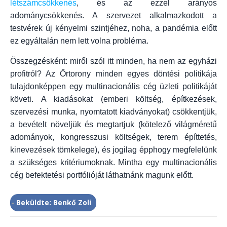
létszámcsökkenés
, és az ezzel arányos
adománycsökkenés. A szervezet alkalmazkodott a
testvérek új kényelmi szintjéhez, noha, a pandémia előtt
ez egyáltalán nem lett volna probléma.
Összegzésként: miről szól itt minden, ha nem az egyházi
profitról? Az Őrtorony minden egyes döntési politikája
tulajdonképpen egy multinacionális cég üzleti politikáját
követi. A kiadásokat (emberi költség, építkezések,
szervezési munka, nyomtatott kiadványokat) csökkentjük,
a bevételt növeljük és megtartjuk (kötelező világméretű
adományok, kongresszusi költségek, terem építtetés,
kinevezések tömkelege), és jogilag épphogy megfelelünk
a szükséges kritériumoknak. Mintha egy multinacionális
cég befektetési portfólióját láthatnánk magunk előtt.
-
Beküldte: Benkő Zoli