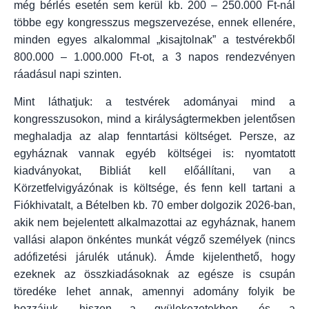
még bérlés esetén sem kerül kb. 200 – 250.000 Ft-nál
többe egy kongresszus megszervezése, ennek ellenére,
minden egyes alkalommal „kisajtolnak” a testvérekből
800.000 – 1.000.000 Ft-ot, a 3 napos rendezvényen
ráadásul napi szinten.
Mint láthatjuk: a testvérek adományai mind a
kongresszusokon, mind a királyságtermekben jelentősen
meghaladja az alap fenntartási költséget. Persze, az
egyháznak vannak egyéb költségei is: nyomtatott
kiadványokat, Bibliát kell előállítani, van a
Körzetfelvigyázónak is költsége, és fenn kell tartani a
Fiókhivatalt, a Bételben kb. 70 ember dolgozik 2026-ban,
akik nem bejelentett alkalmazottai az egyháznak, hanem
vallási alapon önkéntes munkát végző személyek (nincs
adófizetési járulék utánuk). Ámde kijelenthető, hogy
ezeknek az összkiadásoknak az egésze is csupán
töredéke lehet annak, amennyi adomány folyik be
hozzájuk, hiszen a gyülekezetekben, és a