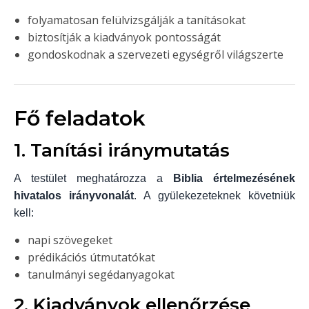
folyamatosan felülvizsgálják a tanításokat
biztosítják a kiadványok pontosságát
gondoskodnak a szervezeti egységről világszerte
Fő feladatok
1. Tanítási iránymutatás
A testület meghatározza a
Biblia értelmezésének
hivatalos irányvonalát
. A gyülekezeteknek követniük
kell:
napi szövegeket
prédikációs útmutatókat
tanulmányi segédanyagokat
2. Kiadványok ellenőrzése