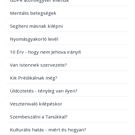
GDPR atomfegyver ellenük
Mentális betegségek
Segíteni másnak kilépni
Nyomásgyakorló levél
10 Érv - hogy nem Jehova irányít
Van Istennek szervezete?
Kik Prédikálnak még?
Üldöztetés - tényleg van ilyen?
Vesztenivaló kilépéskor
Szembeszálni a Tanúkkal?
Kulturális hatás - miért és hogyan?