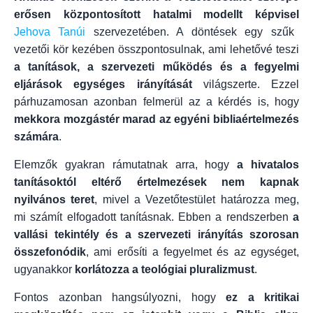
erősen központosított hatalmi modellt képvisel
Jehova Tanúi
szervezetében. A döntések egy szűk
vezetői kör kezében összpontosulnak, ami lehetővé teszi
a tanítások, a szervezeti működés és a fegyelmi
eljárások egységes irányítását
világszerte. Ezzel
párhuzamosan azonban felmerül az a kérdés is, hogy
mekkora mozgástér marad az egyéni bibliaértelmezés
számára
.
Elemzők gyakran rámutatnak arra, hogy
a hivatalos
tanításoktól eltérő értelmezések nem kapnak
nyilvános teret
, mivel a Vezetőtestület határozza meg,
mi számít elfogadott tanításnak. Ebben a rendszerben
a
vallási tekintély és a szervezeti irányítás szorosan
összefonódik
, ami erősíti a fegyelmet és az egységet,
ugyanakkor
korlátozza a teológiai pluralizmust
.
Fontos azonban hangsúlyozni, hogy
ez a kritikai