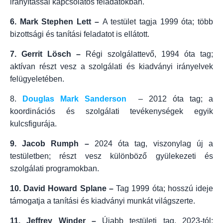
irányítással kapcsolatos feladatokban.
6. Mark Stephen Lett –
A testület tagja 1999 óta; több
bizottsági és tanítási feladatot is ellátott.
7. Gerrit Lösch –
Régi szolgálattevő, 1994 óta tag;
aktívan részt vesz a szolgálati és kiadványi irányelvek
felügyeletében.
8.
Douglas Mark Sanderson
– 2012 óta tag; a
koordinációs és szolgálati tevékenységek egyik
kulcsfigurája.
9. Jacob Rumph –
2024 óta tag, viszonylag új a
testületben; részt vesz különböző gyülekezeti és
szolgálati programokban.
10. David Howard Splane –
Tag 1999 óta; hosszú ideje
támogatja a tanítási és kiadványi munkát világszerte.
11. Jeffrey Winder –
Újabb testületi tag, 2023‑tól;