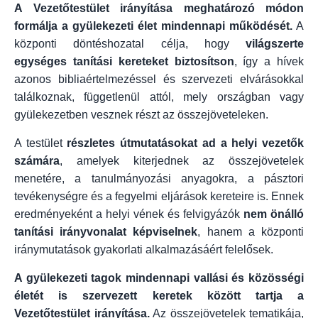
A Vezetőtestület irányítása meghatározó módon
formálja a gyülekezeti élet mindennapi működését.
A
központi döntéshozatal célja, hogy
világszerte
egységes tanítási kereteket biztosítson
, így a hívek
azonos bibliaértelmezéssel és szervezeti elvárásokkal
találkoznak, függetlenül attól, mely országban vagy
gyülekezetben vesznek részt az összejöveteleken.
A testület
részletes útmutatásokat ad a helyi vezetők
számára
, amelyek kiterjednek az összejövetelek
menetére, a tanulmányozási anyagokra, a pásztori
tevékenységre és a fegyelmi eljárások kereteire is. Ennek
eredményeként a helyi vének és felvigyázók
nem önálló
tanítási irányvonalat képviselnek
, hanem a központi
iránymutatások gyakorlati alkalmazásáért felelősek.
A gyülekezeti tagok mindennapi vallási és közösségi
életét is szervezett keretek között tartja a
Vezetőtestület irányítása.
Az összejövetelek tematikája,