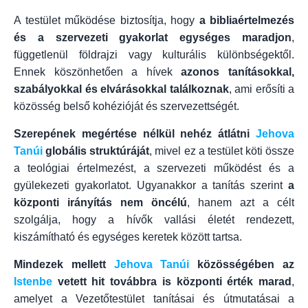
A testület működése biztosítja, hogy
a bibliaértelmezés
és a szervezeti gyakorlat egységes maradjon
,
függetlenül földrajzi vagy kulturális különbségektől.
Ennek köszönhetően a hívek
azonos tanításokkal,
szabályokkal és elvárásokkal találkoznak
, ami erősíti a
közösség belső kohézióját és szervezettségét.
Szerepének megértése nélkül nehéz átlátni
Jehova
Tanúi
globális struktúráját
, mivel ez a testület köti össze
a teológiai értelmezést, a szervezeti működést és a
gyülekezeti gyakorlatot. Ugyanakkor a tanítás szerint
a
központi irányítás nem öncélú
, hanem azt a célt
szolgálja, hogy a hívők vallási életét rendezett,
kiszámítható és egységes keretek között tartsa.
Mindezek mellett
Jehova Tanúi
közösségében az
Istenbe
vetett hit továbbra is központi érték marad
,
amelyet a Vezetőtestület tanításai és útmutatásai a