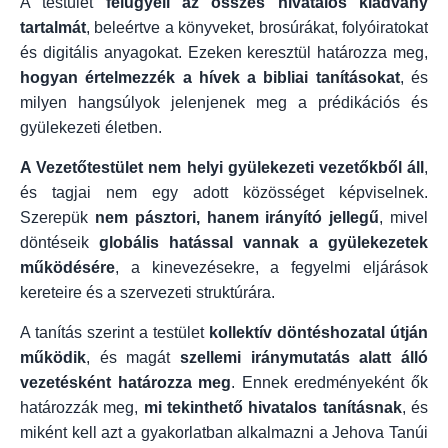
A testület
felügyeli az összes hivatalos kiadvány
tartalmát
, beleértve a könyveket, brosúrákat, folyóiratokat
és digitális anyagokat. Ezeken keresztül határozza meg,
hogyan értelmezzék a hívek a bibliai tanításokat
, és
milyen hangsúlyok jelenjenek meg a prédikációs és
gyülekezeti életben.
A Vezetőtestület nem helyi gyülekezeti vezetőkből áll
,
és tagjai nem egy adott közösséget képviselnek.
Szerepük
nem pásztori, hanem irányító jellegű
, mivel
döntéseik
globális hatással vannak a gyülekezetek
működésére
, a kinevezésekre, a fegyelmi eljárások
kereteire és a szervezeti struktúrára.
A tanítás szerint a testület
kollektív döntéshozatal útján
működik
, és magát
szellemi iránymutatás alatt álló
vezetésként határozza meg
. Ennek eredményeként ők
határozzák meg,
mi tekinthető hivatalos tanításnak
, és
miként kell azt a gyakorlatban alkalmazni a Jehova Tanúi