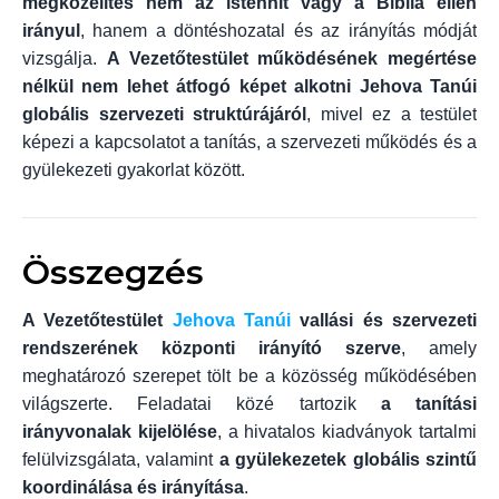
megközelítés nem az istenhit vagy a Biblia ellen
irányul
, hanem a döntéshozatal és az irányítás módját
vizsgálja.
A Vezetőtestület működésének megértése
nélkül nem lehet átfogó képet alkotni Jehova Tanúi
globális szervezeti struktúrájáról
, mivel ez a testület
képezi a kapcsolatot a tanítás, a szervezeti működés és a
gyülekezeti gyakorlat között.
Összegzés
A Vezetőtestület
Jehova Tanúi
vallási és szervezeti
rendszerének központi irányító szerve
, amely
meghatározó szerepet tölt be a közösség működésében
világszerte. Feladatai közé tartozik
a tanítási
irányvonalak kijelölése
, a hivatalos kiadványok tartalmi
felülvizsgálata, valamint
a gyülekezetek globális szintű
koordinálása és irányítása
.