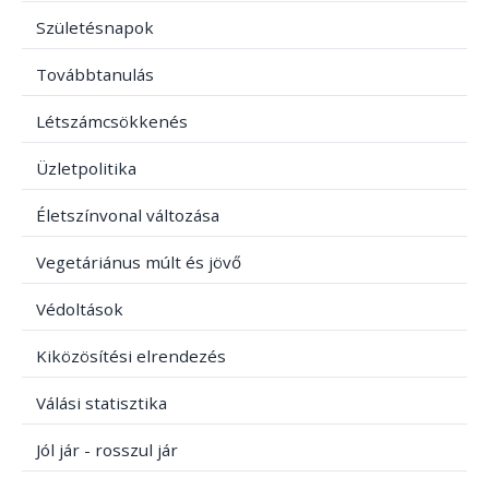
Születésnapok
Továbbtanulás
Létszámcsökkenés
Üzletpolitika
Életszínvonal változása
Vegetáriánus múlt és jövő
Védoltások
Kiközösítési elrendezés
Válási statisztika
Jól jár - rosszul jár